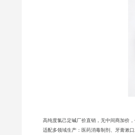
高纯度氯己定碱厂价直销，无中间商加价，
适配多领域生产：医药消毒制剂、牙膏漱口