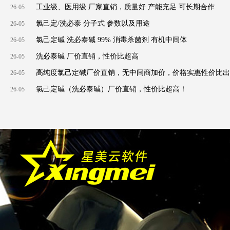
工业级、医用级 厂家直销，质量好 产能充足 可长期合作
26-05
氯己定/洗必泰 分子式 参数以及用途
26-05
氯己定碱 洗必泰碱 99% 消毒杀菌剂 有机中间体
26-05
洗必泰碱 厂价直销，性价比超高
26-05
高纯度氯己定碱厂价直销，无中间商加价，价格实惠性价比出
26-05
众！
氯己定碱（洗必泰碱）厂价直销，性价比超高！
26-05